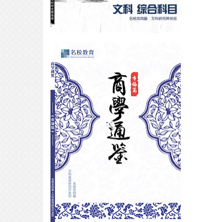
合格专访｜走向 ICU：一场清醒而
笃定的考学选择——
2026-03-27
合格专访｜如何避开弯路，直通明
治？
2026-03-26
合格专访｜音乐生福利！半年合格