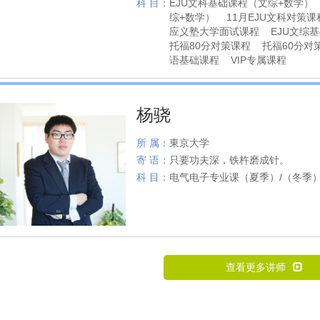
科 目：
EJU文科基础课程（文综+数学）
综+数学） 11月EJU文科对策
应义塾大学面试课程 EJU文综
托福80分对策课程 托福60分
语基础课程 VIP专属课程
杨骁
所 属：
東京大学
寄 语：
只要功夫深，铁杵磨成针。
科 目：
电气电子专业课（夏季）/（冬季
查看更多讲师