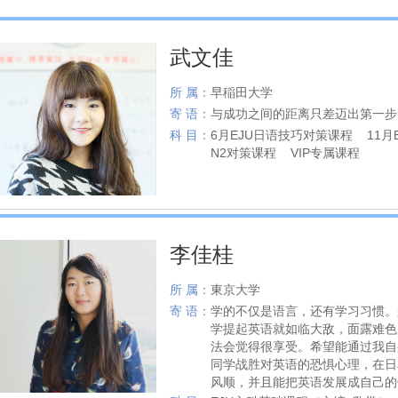
武文佳
所 属：
早稲田大学
寄 语：
与成功之间的距离只差迈出第一步
科 目：
6月EJU日语技巧对策课程 11月E
N2对策课程 VIP专属课程
李佳桂
所 属：
東京大学
寄 语：
学的不仅是语言，还有学习习惯。
学提起英语就如临大敌，面露难色
法会觉得很享受。希望能通过我自
同学战胜对英语的恐惧心理，在日
风顺，并且能把英语发展成自己的