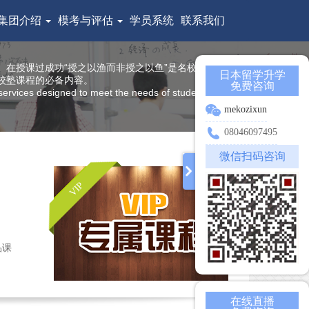
集团介绍
模考与评估
学员系统
联系我们
在授课过成功“授之以渔而非授之以鱼”是名校塾一直坚
日本留学升学
校塾课程的必备内容。
免费咨询
ervices designed to meet the needs of students of all
mekozixun
08046097495
微信扫码咨询
VIP
品课
在线直播