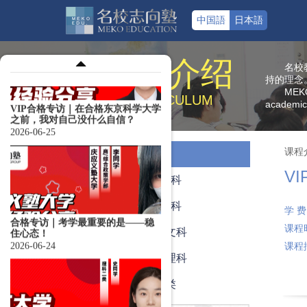
中国語
日本語
课程介绍
名校
持的理念
VIP合格专访｜在合格东京科学大学
MEKO 
之前，我对自己没什么自信？
CURRICULUM
academic 
2026-06-25
课程
全部
V
学部文科
合格专访｜考学最重要的是——稳
学部理科
住心态！
学 
2026-06-24
课程
大学院文科
课程
大学院理科
艺术类