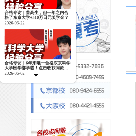
合格专访｜普高生，但一年之内合
格了东京大学+510万日元奖学金？
2026-06-22
合格专访｜6年来唯一合格东京科学
大学医学部学霸！点击收获同款
EJU备考思路！
2026-06-02
名校志向塾的教学到底怎么样？听
一听合格者的心声——
2026-05-26