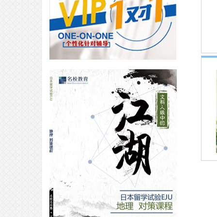
合格专访｜日本人气大学面试难度
大测评？内附庆应学霸学习笔记！
2026-04-19
合格专访｜庆应学霸学日语的自驱
力竟然是为了不看“二手字幕组”？
2026-04-08
VIP合格专访｜面试的技巧=足够的
日语能力+真诚？
2026-04-03