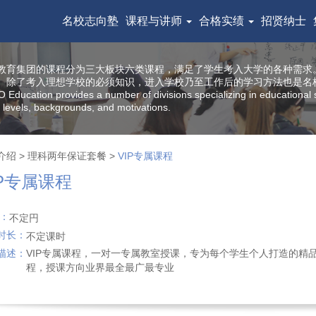
名校志向塾
课程与讲师
合格实绩
招贤纳士
教育集团的课程分为三大板块六类课程，满足了学生考入大学的各种需求。
。除了考入理想学校的必须知识，进入学校乃至工作后的学习方法也是名
Education provides a number of divisions specializing in educational s
levels, backgrounds, and motivations.
介绍
>
理科两年保证套餐
>
VIP专属课程
IP专属课程
费：
不定円
时长：
不定课时
描述：
VIP专属课程，一对一专属教室授课，专为每个学生个人打造的精
程，授课方向业界最全最广最专业