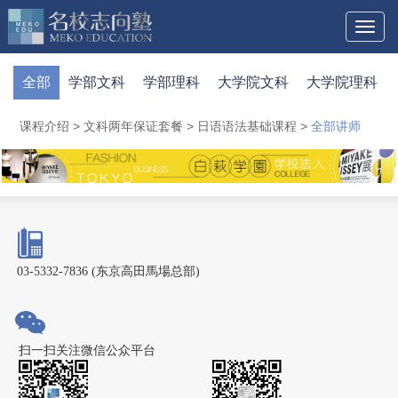
Toggl
naviga
全部
学部文科
学部理科
大学院文科
大学院理科
课程介绍
>
文科两年保证套餐
>
日语语法基础课程
>
全部讲师
03-5332-7836 (东京高田馬場总部)
扫一扫关注微信公众平台