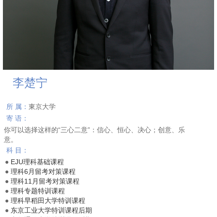
李楚宁
所 属：
東京大学
寄 语：
你可以选择这样的“三心二意”：信心、恒心、决心；创意、乐
意。
科 目：
●
EJU理科基础课程
●
理科6月留考对策课程
●
理科11月留考对策课程
●
理科专题特训课程
●
理科早稻田大学特训课程
●
东京工业大学特训课程后期