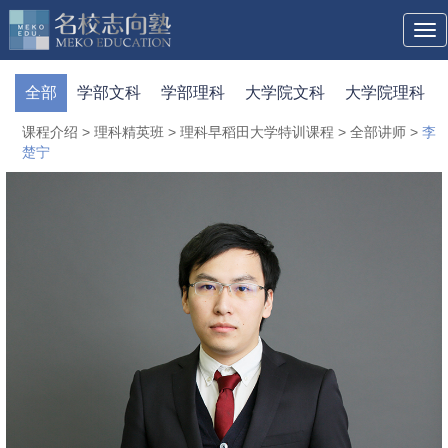
Tog
navi
全部
学部文科
学部理科
大学院文科
大学院理科
课程介绍
>
理科精英班
>
理科早稻田大学特训课程
>
全部讲师
>
李
楚宁