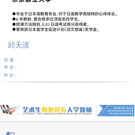
邱天涯
所 属：
寄 语：
科 目：