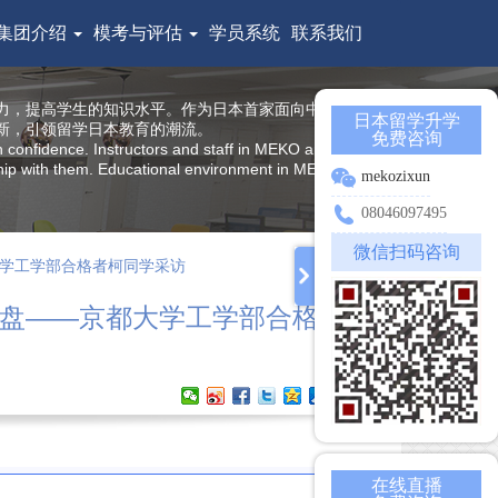
集团介绍
模考与评估
学员系统
联系我们
力，提高学生的知识水平。作为日本首家面向中国留学生
日本留学升学
新，引领留学日本教育的潮流。
免费咨询
h confidence. Instructors and staff in MEKO are all from
nship with them. Educational environment in MEKO offers
mekozixun
08046097495
微信扫码咨询
学工学部合格者柯同学采访
盘——京都大学工学部合格者
在线直播