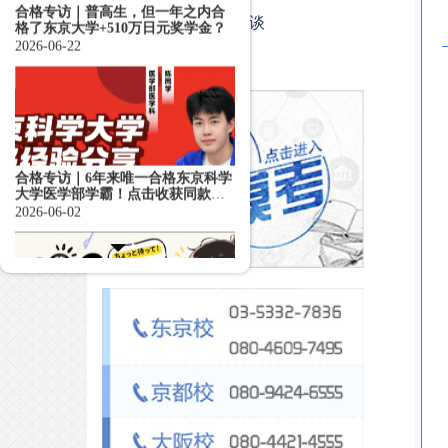
焦点访谈
活动
合格专访｜6年来唯一合格东京科学
大学医学部学霸！点击收获同款
EJU备考思路！
2026-06-02
名校志向塾的教学到底怎么样？听
一听合格者的心声——
2026-05-26