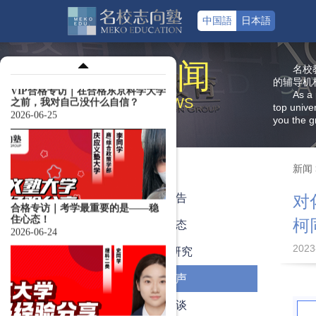
中国語
日本語
VIP合格专访｜在合格东京科学大学
新 闻
之前，我对自己没什么自信？
名校
2026-06-25
的辅导机
As a 
NEWS
top unive
you the g
新闻
合格专访｜考学最重要的是——稳
全部
住心态！
2026-06-24
名校公告
对
柯
最新动态
2023
教学与研究
学员心声
合格专访｜普高生，但一年之内合
格了东京大学+510万日元奖学金？
导师访谈
2026-06-22