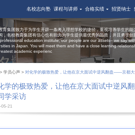
名校志向塾
课程与讲师
合格实绩
招贤纳士
教育集团致力于为学生开辟一条考入理想学校的捷径，重视培养学生的能
构，名校教育集团有信心也有能力为学生提供最优秀的品质，并且勇于创
professional education institute, our people are our assets– we say wit
rsities in Japan. You will meet them and have a close learning relatio
reatest academic experienc
>
学员心声
>
对化学的极致热爱，让他在京大面试中逆风翻盘——京都大
化学的极致热爱，让他在京大面试中逆风翻
同学采访
-05-21