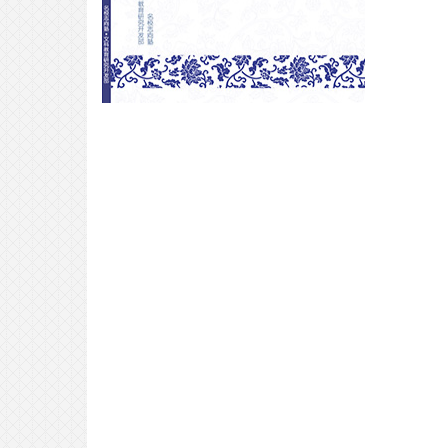
VIP合格专访｜面试含量100%考学
攻略，请查收！
2026-01-31
合格专访｜从东北大学齿学部假浪
到东京科学大学——梦校我回来
了！
2025-05-25
边上学边挣钱？在明治大学三年的