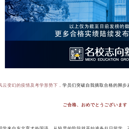
风云变幻的疫情及考学形势下，
学员们突破自我摘取合格的脚步
ご合格、おめでとうございます
同学来自东北育才外国语，从较早的阶段就开始准备赴日留学。