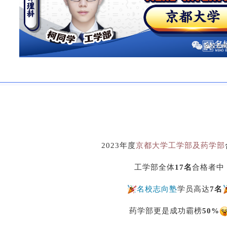
2023年度
京都大学工学部及药学部
工学
部全体
17名
合格者中
名校志向塾
学员高达
7名
药学部更是成功霸榜
50%