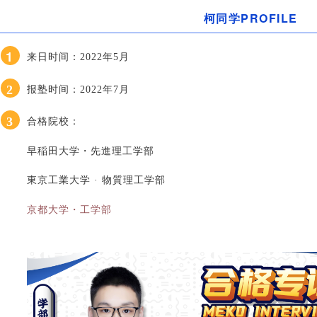
柯同学PROFILE
1
来日时间：2022年5月
2
报塾时间：2022年7月
3
合格院校：
早稲田大学・先進理工学部
東京工業大学 · 物質理工学部
京都大学・工学部