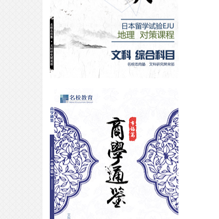
合格专访｜走向 ICU：一场清醒而
笃定的考学选择——
2026-03-27
合格专访｜如何避开弯路，直通明
治？
2026-03-26
合格专访｜音乐生福利！半年合格
洗足学园最强攻略，参上！
2026-02-05