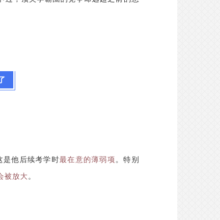
了
这是他后续考学时
最在意的薄弱项
。特别
会被放大
。