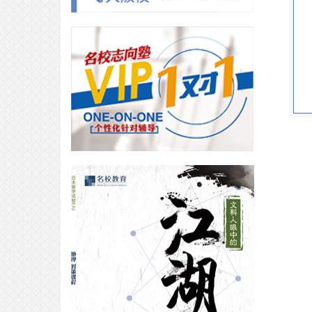
合格专访｜日本人气大学面试难度
大测评？内附庆应学霸学习笔记！
2026-04-19
合格专访｜庆应学霸学日语的自驱
力竟然是为了不看“二手字幕组”？
2026-04-08
VIP合格专访｜面试的技巧=足够的
日语能力+真诚？
2026-04-03