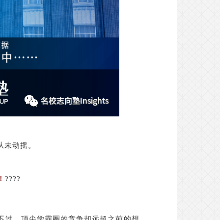
从未动摇。
！
????
不过，顶尖学霸圈的竞争却远超之前的想