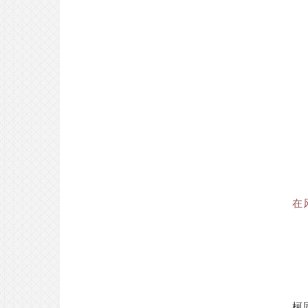
合格专访｜落榜了早稻田大学之
后，我开辟了“新天地”？
2026-07-26
VIP合格专访｜非艺术高中出身的音
乐生如何四个月获得offer？属于日
服音乐生的最强攻略！
2026-07-25
在
合格专访｜高端的学霸往往采用最
朴素的解压方法？
2026-07-24
柯