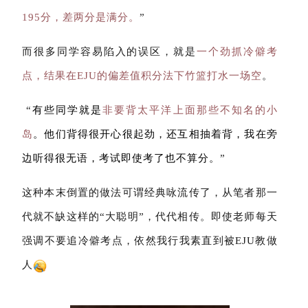
195分，差两分是满分。
”
而很多同学容易陷入的误区，就是
一个劲抓冷僻考
点，结果在EJU的偏差值积分法下竹篮打水一场空
。
“
有些同学就是
非要背太平洋上面那些不知名的小
岛
。他们背得很开心很起劲，还互相抽着背，我在旁
边听得很无语，考试即使考了也不算分。
”
这种本末倒置的做法可谓经典咏流传了，从笔者那一
代就不缺这样的“大聪明”，代代相传。即使老师每天
强调不要追冷僻考点，依然我行我素直到被EJU教做
人