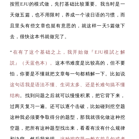
按照EJU的模式做，先打基础比较重要。我当时是一
天做五篇，也不用限时，养成一个读日语的习惯，而
且里头有些文章也挺有意思的，就这样一天5篇做下
去，很快这本书就做完了。
“
在有了这个基础之上，我开始做『EJU模試と解
説』（天蓝色本）。
这本书难度是比较高的，但不要
怕，你要是不懂就把文章每一句都精解一下。比如说
这句话我是语法不懂、生词太多、还是长难句搞不懂
结构
。找到问题之后就可以慢慢积累，把它背下来，
过两天复习一遍。还可以逐个击破，比如碰到挖空题
这种我必须要争取得分的题型，那我就强化做这种挖
空题，把所有这种题型找出来，看看有没有什么规律