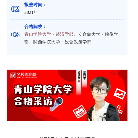
报塾时间：
0
2
2021年
合格院校：
0
3
青山学院大学・経済学部
、立命館大学・映像学
部、関西学院大学・総合政策学部