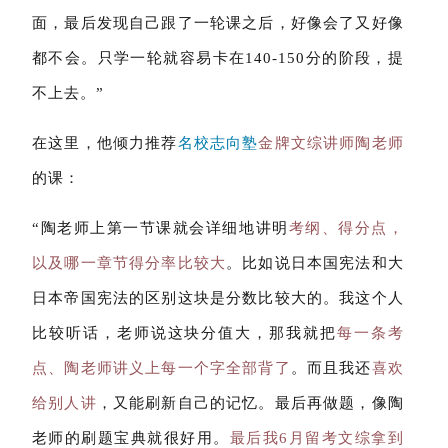
面，最后发现自己跟了一轮课之后，好像会了又好像
都不会。只学一轮就容易卡在140-150分的阶段，提
不上去。”
在这里，他倾力推荐
名校志向塾
金牌文综讲师陶老师
的课：
“陶老师上第一节课就会详细地讲明
考纲、得分点，
以及哪一章节得分率比较大
。比如说日本国宪法和大
日本帝国宪法的区别这块是分数比较大的。我这个人
比较听话，老师说这块分值大，那我就把
每一条考
点、陶老师讲义上每一个字全部背了
。而且我还
喜欢
给别人讲
，又能刷新自己的记忆。最后再做题，像陶
老师的刷题宝典就很好用。
最后我6月留考文综拿到