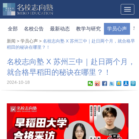
Toggl
naviga
全部
名校公告
最新动态
教学与研究
学员心声
导
新闻
>
学员心声
>
名校志向塾 X 苏州三中｜赴日两个月，就合格早
稻田的秘诀在哪里？！
名校志向塾 X 苏州三中｜赴日两个月，
就合格早稻田的秘诀在哪里？！
2024-10-18