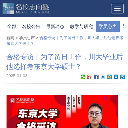
Toggl
naviga
全部
名校公告
最新动态
教学与研究
学员心声
导
新闻
>
学员心声
>
合格专访丨为了留日工作，川大毕业后他选择考
东京大学硕士？
合格专访丨为了留日工作，川大毕业后
他选择考东京大学硕士？
2025-01-03