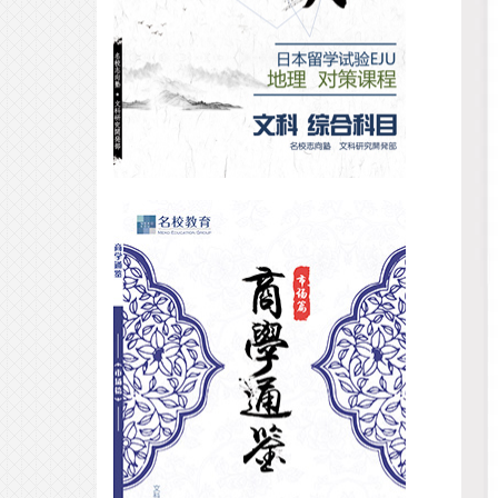
合格专访｜走向 ICU：一场清醒而
笃定的考学选择——
2026-03-27
合格专访｜如何避开弯路，直通明
治？
2026-03-26
合格专访｜音乐生福利！半年合格
洗足学园最强攻略，参上！
2026-02-05