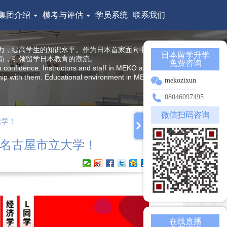
集团介绍
模考与评估
学员系统
联系我们
力，提高学生的知识水平。作为日本首家面向中国留学生
日本留学升学
新，引领留学日本教育的潮流。
免费咨询
h confidence. Instructors and staff in MEKO are all from
nship with them. Educational environment in MEKO offers
mekozixun
08046097495
微信扫码咨询
大学！
上岸名古屋市立大学！
在线直播