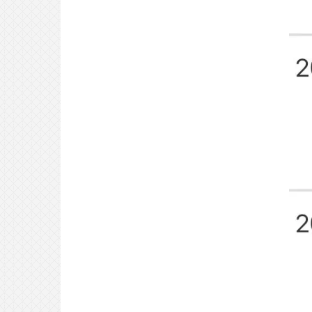
后，我开辟了“新天地”？
2026-07-26
VIP合格专访｜非艺术高中出身的音
乐生如何四个月获得offer？属于日
服音乐生的最强攻略！
2026-07-25
合格专访｜高端的学霸往往采用最
朴素的解压方法？
2026-07-24