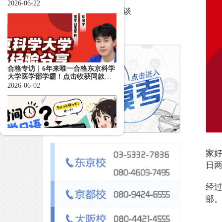
焦点访谈
活动
合格专访｜6年来唯一合格东京科学
大学医学部学霸！点击收获同款
EJU备考思路！
2026-06-02
名校志向塾的教学到底怎么样？听
一听合格者的心声——
2026-05-26
家
日
经
部
合格专访｜日本人气大学面试难度
大测评？内附庆应学霸学习笔记！
2026-04-19