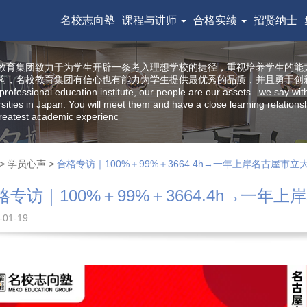
名校志向塾
课程与讲师
合格实绩
招贤纳士
教育集团致力于为学生开辟一条考入理想学校的捷径，重视培养学生的能
构，名校教育集团有信心也有能力为学生提供最优秀的品质，并且勇于创
professional education institute, our people are our assets– we say wit
rsities in Japan. You will meet them and have a close learning relatio
reatest academic experienc
>
学员心声
>
合格专访｜100%＋99%＋3664.4h→一年上岸名古屋市立
格专访｜100%＋99%＋3664.4h→一年
-01-19