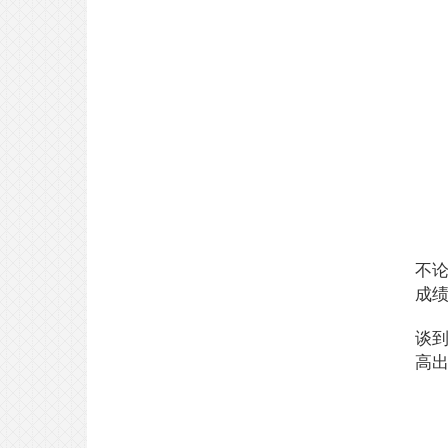
合格专访丨从南京田家炳中学到早
稻田大学——EJU700+的背后
2025-04-28
不论
合格采访｜从东洋大学本科华丽升
级到横滨国立大学硕士！！日本读
成绩
研跟她学～
2025-04-25
谈到
高出
合格专访｜落榜了早稻田大学之