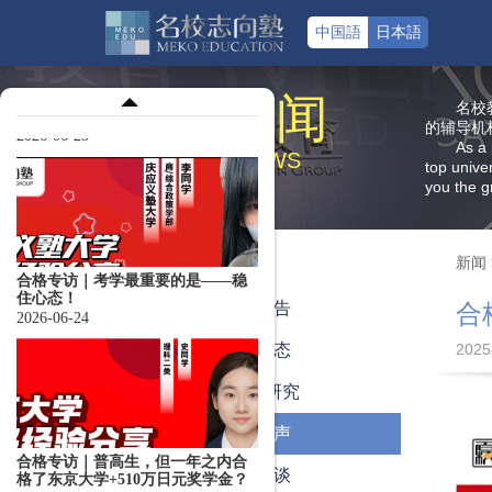
中国語
日本語
VIP合格专访｜在合格东京科学大学
之前，我对自己没什么自信？
2026-06-25
新 闻
名校
的辅导机
As a 
NEWS
top unive
you the g
合格专访｜考学最重要的是——稳
住心态！
2026-06-24
新闻
全部
名校公告
合
最新动态
2025
教学与研究
合格专访｜普高生，但一年之内合
格了东京大学+510万日元奖学金？
学员心声
2026-06-22
导师访谈