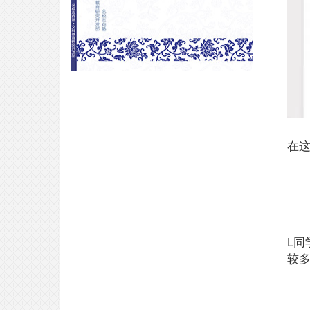
VIP合格专访｜面试含量100%考学
攻略，请查收！
2026-01-31
在
合格专访｜从东北大学齿学部假浪
到东京科学大学——梦校我回来
了！
2025-05-25
L
较
边上学边挣钱？在明治大学三年的
奖学金体验谈！
2025-05-08