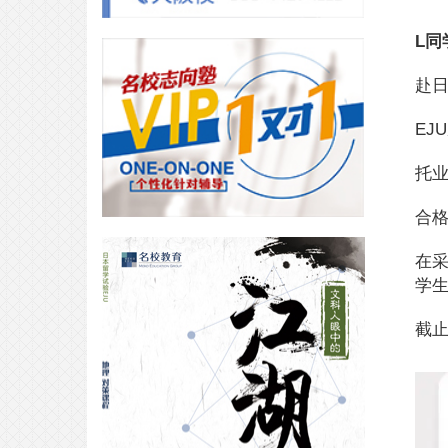
L同学
赴日
合格专访｜庆应学霸学日语的自驱
EJ
力竟然是为了不看“二手字幕组”？
2026-04-08
托业
合
在
学生
VIP合格专访｜面试的技巧=足够的
日语能力+真诚？
2026-04-03
截止