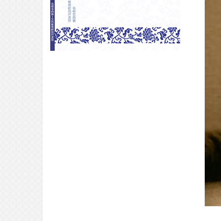
VIP合格专访｜非艺术高中出身的音
乐生如何四个月获得offer？属于日
服音乐生的最强攻略！
2026-07-25
合格专访｜高端的学霸往往采用最
朴素的解压方法？
2026-07-24