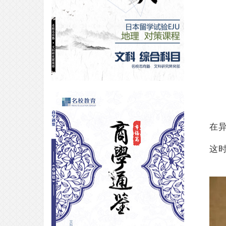
合格专访丨从南京田家炳中学到早
稻田大学——EJU700+的背后
2025-04-28
合格采访｜从东洋大学本科华丽升
级到横滨国立大学硕士！！日本读
在
研跟她学～
2025-04-25
这
合格专访｜落榜了早稻田大学之
后，我开辟了“新天地”？
2026-07-26