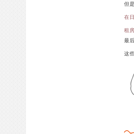
但
在
租房
最
这