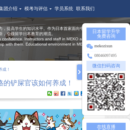
集团介绍
模考与评估
学员系统
联系我们
力，提高学生的知识水平。作为日本首家面向中国留学生
日本留学升学
新，引领留学日本教育的潮流。
免费咨询
h confidence. Instructors and staff in MEKO are all from
nship with them. Educational environment in MEKO offers
mekozixun
08046097495
微信扫码咨询
养成！
看合格的铲屎官该如何养成！
在线直播