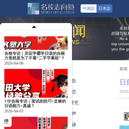
中国語
日本語
合格专访｜庆应学霸学日语的自驱
新 闻
名校
力竟然是为了不看“二手字幕组”？
的辅导机
2026-04-08
As a 
NEWS
top unive
you the g
新闻
全部
VIP合格专访｜面试的技巧=足够的
日语能力+真诚？
名校公告
日
2026-04-03
最新动态
2025
教学与研究
学员心声
合格专访｜走向 ICU：一场清醒而
导师访谈
笃定的考学选择——