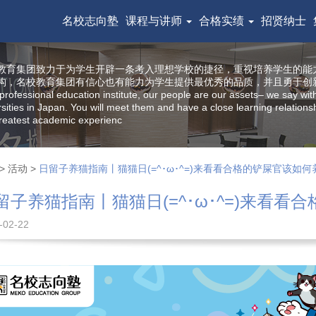
名校志向塾
课程与讲师
合格实绩
招贤纳士
教育集团致力于为学生开辟一条考入理想学校的捷径，重视培养学生的能
构，名校教育集团有信心也有能力为学生提供最优秀的品质，并且勇于创
professional education institute, our people are our assets– we say wit
rsities in Japan. You will meet them and have a close learning relatio
reatest academic experienc
>
活动
>
日留子养猫指南丨猫猫日(=^･ω･^=)来看看合格的铲屎官该如何
留子养猫指南丨猫猫日(=^･ω･^=)来看
-02-22