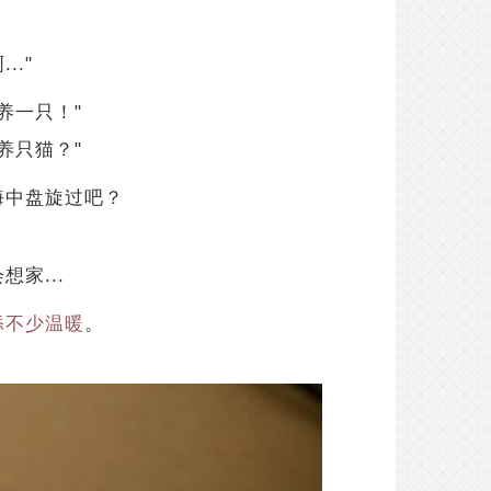
.."
养一只！"
养只猫？"
海中盘旋过吧？
家...
添不少温暖
。