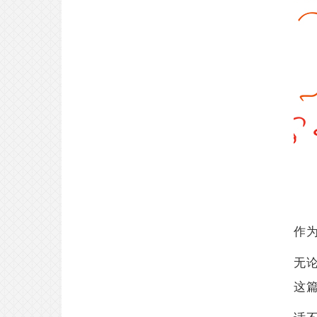
作
无
这