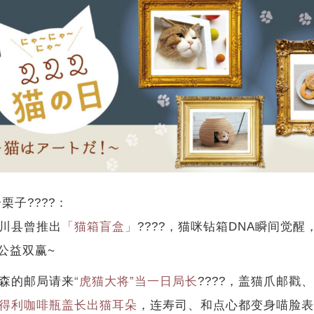
栗子????：
香川县曾推出
「猫箱盲盒」
????，猫咪钻箱DNA瞬间觉
公益双赢~
青森的邮局请来
“虎猫大将”当一日局长
????，盖猫爪邮戳
得利咖啡瓶盖长出猫耳朵
，连寿司、和点心都变身喵脸表