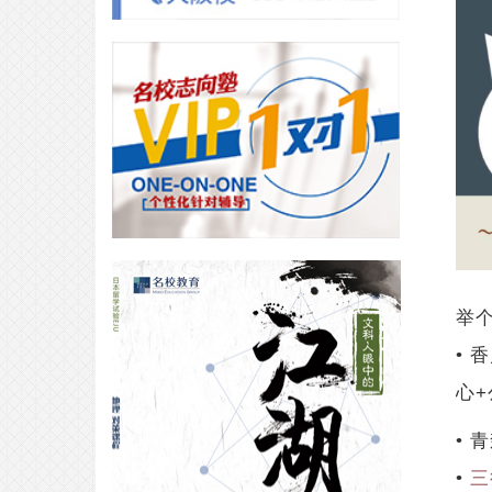
VIP合格专访｜面试含量100%考学
攻略，请查收！
2026-01-31
合格专访｜从东北大学齿学部假浪
到东京科学大学——梦校我回来
了！
2025-05-25
举个
• 
边上学边挣钱？在明治大学三年的
心+
奖学金体验谈！
2025-05-08
• 
•
三