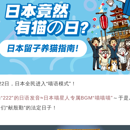
22日，日本全民进入“喵语模式”！
为
“222”的日语发音≈日本喵星人专属BGM“喵喵喵”
～于是
们“献殷勤”的法定日子！