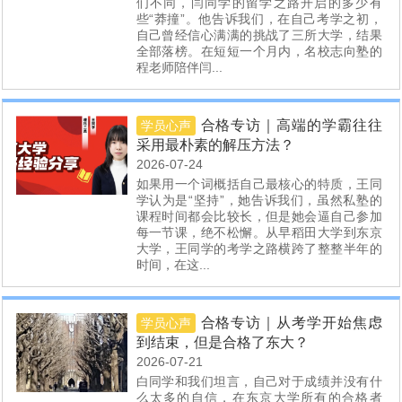
们不同，闫同学的留学之路开启的多少有
些“莽撞”。他告诉我们，在自己考学之初，
自己曾经信心满满的挑战了三所大学，结果
全部落榜。在短短一个月内，名校志向塾的
程老师陪伴闫...
合格专访｜高端的学霸往往
学员心声
采用最朴素的解压方法？
2026-07-24
如果用一个词概括自己最核心的特质，王同
学认为是“坚持”，她告诉我们，虽然私塾的
课程时间都会比较长，但是她会逼自己参加
每一节课，绝不松懈。从早稻田大学到东京
大学，王同学的考学之路横跨了整整半年的
时间，在这...
合格专访｜从考学开始焦虑
学员心声
到结束，但是合格了东大？
2026-07-21
白同学和我们坦言，自己对于成绩并没有什
么太多的自信，在东京大学所有的合格者