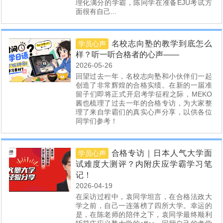
理化满分的学霸，陈同学在准备EJU考试方
面很有自己...
名校志向塾的教学到底怎么
学员心声
样？听一听合格者的心声——
2026-05-26
回望过去一年，名校志向塾和小伙伴们一起
创造了非常辉煌的合格实绩。在新的一届准
留子们即将正式开启考学征程之际，MEKO
酱也梳理了过去一年的合格专访，为大家整
理了来自学霸们的真实心声分享，以供各位
同学们参考！
合格专访｜日本人气大学面
学员心声
试难度大测评？内附庆应学霸学习笔
记！
2026-04-19
在采访过程中，袁同学坦言，在合格法政大
学之前，自己一连落榜了四所大学。幸运的
是，在陈老师的陪伴之下，袁同学最终顺利