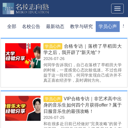
Toggl
naviga
全部
名校公告
最新动态
教学与研究
学员心声
导
合格专访｜落榜了早稻田大
学员心声
学之后，我开辟了“新天地”？
2026-07-26
何同学告诉我们，自己在落榜了早稻田大学
的时候，一度感觉心态比较低迷。不过也得
益于这一段经历，何同学发现自己或许并不
真正喜欢经济学，及时调转方向。
VIP合格专访｜非艺术高中出
学员心声
身的音乐生如何四个月获得offer？属于
日服音乐生的最强攻略！
2026-07-25
和在很多赴日前已经做好“完美攻略”的留子