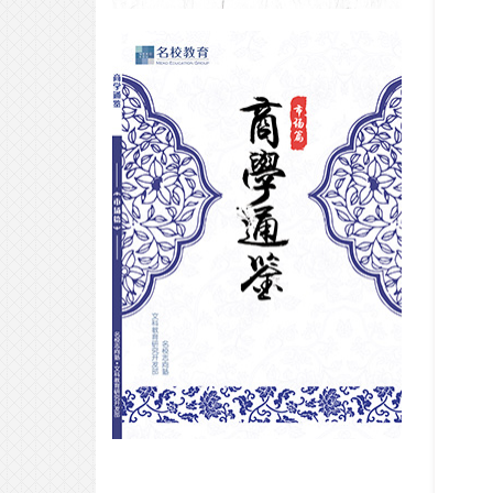
东大合格专访｜韩国女孩从横国到
东京大学，横跨东亚三国的备考路
——
2025-04-17