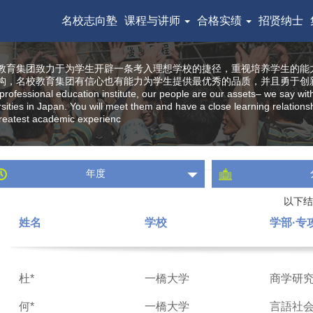
名校志向塾
课程与讲师
合格实绩
招贤纳士
教育集团致力于为学生开辟一条考入理想学校的捷径，重视培养学生的能
构，名校教育集团有信心也有能力为学生提供最优秀的品质，并且勇于创
professional education institute, our people are our assets– we say wit
rsities in Japan. You will meet them and have a close learning relatio
reatest academic experienc
年度
以下结
姓名
学校
学部·专
杜*
一橋大学
商学研
何*
一橋大学
言語社