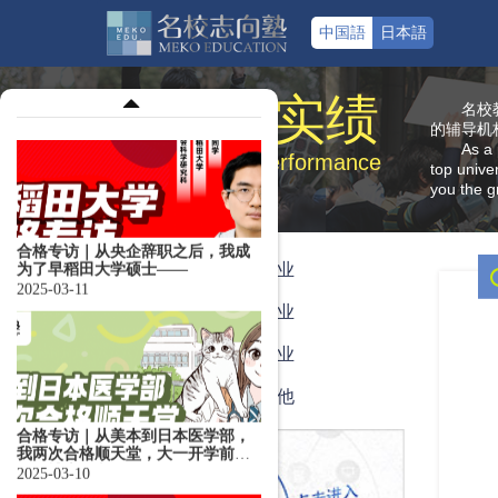
2025-03-13
中国語
日本語
合格实绩
名校
的辅导机
As a 
合格专访｜从央企辞职之后，我成
Qualified performance
top unive
为了早稻田大学硕士——
you the g
2025-03-11
高中毕业
本科毕业
合格专访｜从美本到日本医学部，
大专毕业
我两次合格顺天堂，大一开学前已
在改博士论文！
2025-03-10
艺术其他