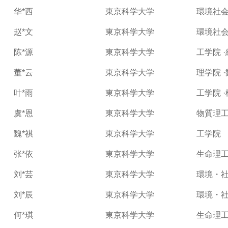
华*西
東京科学大学
環境社会
赵*文
東京科学大学
環境社会
陈*源
東京科学大学
工学院 
董*云
東京科学大学
理学院 
叶*雨
東京科学大学
工学院 
虞*恩
東京科学大学
物質理工
魏*祺
東京科学大学
工学院
张*依
東京科学大学
生命理
刘*芸
東京科学大学
環境・
刘*辰
東京科学大学
環境・社
何*琪
東京科学大学
生命理