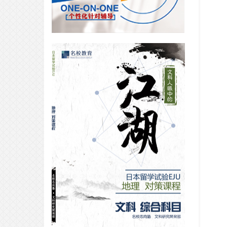
合格专访｜庆应4枚offer获得者，教
你如何0基础2年刷到EJU700+！
2025-02-18
VIP合格专访｜5个月EJU日语提高
近百分！厚积薄发拿下立命馆大
学！
2025-04-22
早大合格专访｜四位一体考学有保
障~从杭州英特直达早稻田大学！
2025-04-18