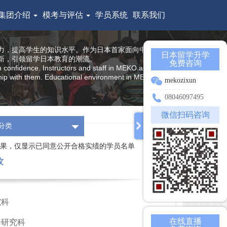
集团介绍
模考与评估
学员系统
联系我们
力，提高学生的知识水平。作为日本首家面向中国留学生
日本留学升学
新，引领留学日本教育的潮流。
免费咨询
h confidence. Instructors and staff in MEKO are all from
nship with them. Educational environment in MEKO offers
mekozixun
08046097495
微信扫码咨询
分类
果，仅显示已同意公开合格实绩的学员名单
攻
究科
在线直播
会研究科