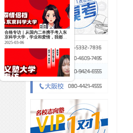
合格专访｜从国内二本携手考入东
京科学大学，学业和爱情，我都
要！
2025-03-06
合格专访｜日本大学还能这麽
上？！假浪达人，新晋keio girl带你
零距离解读日本假浪
2025-02-26
大阪大学合格专访｜日本转专业考
研“排雷指南”——
2025-02-24