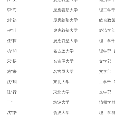
李*海
慶應義塾大学
理工学
刘*祺
慶應義塾大学
総合政
程*叶
慶應義塾大学
経済学
任*稼
慶應義塾大学
理工学
杨*和
名古屋大学
理学部 
宋*扬
名古屋大学
文学部
臧*来
名古屋大学
文学部
沈*翔
東北大学
工学部 
陈*行
東北大学
文学部
丁*
筑波大学
情報学群
沈*皓
筑波大学
理工学群