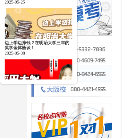
边上学边挣钱？在明治大学三年的
奖学金体验谈！
2025-05-08
合格专访丨从南京田家炳中学到早
稻田大学——EJU700+的背后
2025-04-28
合格采访｜从东洋大学本科华丽升
级到横滨国立大学硕士！！日本读