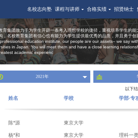
名校志向塾
课程与讲师
合格实绩
招贤纳士
教育集团致力于为学生开辟一条考入理想学校的捷径，重视培养学生的能
构，名校教育集团有信心也有能力为学生提供最优秀的品质，并且勇于创
professional education institute, our people are our assets– we say wit
rsities in Japan. You will meet them and have a close learning relatio
reatest academic experienc
2021年
以下结
姓名
学校
学部·专
陈*源
東京大学
杨*和
東京大学
理科一