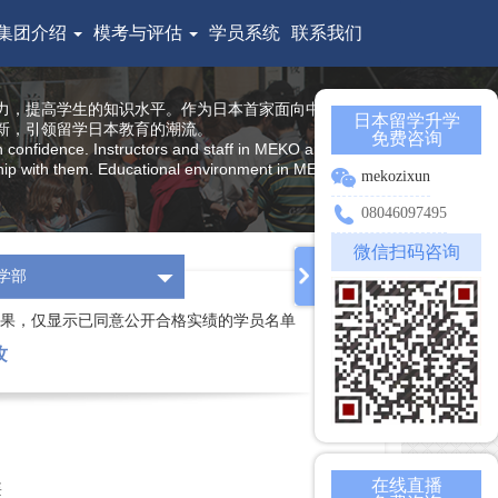
集团介绍
模考与评估
学员系统
联系我们
力，提高学生的知识水平。作为日本首家面向中国留学生
日本留学升学
新，引领留学日本教育的潮流。
免费咨询
h confidence. Instructors and staff in MEKO are all from
nship with them. Educational environment in MEKO offers
mekozixun
08046097495
微信扫码咨询
学部
果，仅显示已同意公开合格实绩的学员名单
攻
在线直播
类