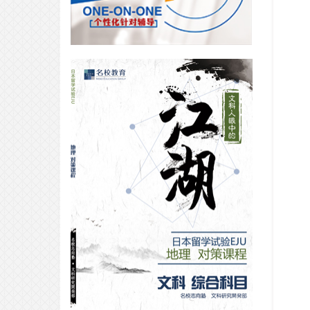
研跟她学～
2025-04-25
合格专访｜落榜了早稻田大学之
后，我开辟了“新天地”？
2026-07-26
VIP合格专访｜非艺术高中出身的音
乐生如何四个月获得offer？属于日
服音乐生的最强攻略！
2026-07-25