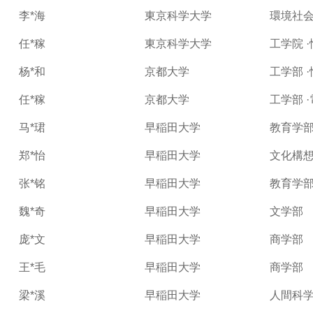
李*海
東京科学大学
環境社会
任*稼
東京科学大学
工学院 
杨*和
京都大学
工学部 
任*稼
京都大学
工学部 
马*珺
早稲田大学
教育学
郑*怡
早稲田大学
文化構
张*铭
早稲田大学
教育学
魏*奇
早稲田大学
文学部
庞*文
早稲田大学
商学部
王*毛
早稲田大学
商学部
梁*溪
早稲田大学
人間科学