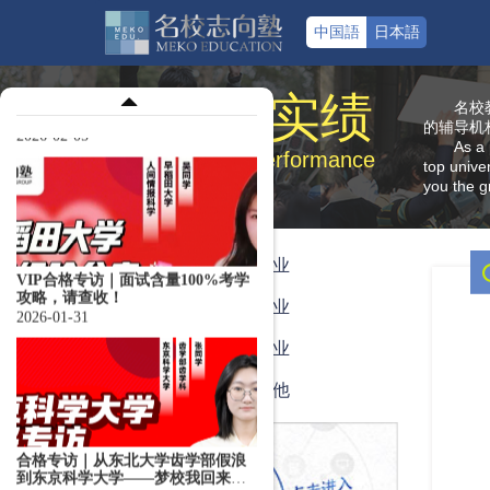
中国語
日本語
合格专访｜音乐生福利！半年合格
洗足学园最强攻略，参上！
2026-02-05
合格实绩
名校
的辅导机
As a 
Qualified performance
top unive
you the g
VIP合格专访｜面试含量100%考学
攻略，请查收！
高中毕业
2026-01-31
本科毕业
大专毕业
艺术其他
合格专访｜从东北大学齿学部假浪
到东京科学大学——梦校我回来
了！
2025-05-25