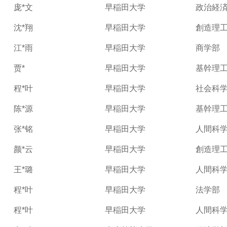
庞*文
早稲田大学
政治経
沈*翔
早稲田大学
創造理工
江*雨
早稲田大学
商学部
贾*
早稲田大学
基幹理工学
程*叶
早稲田大学
社会科
陈*源
早稲田大学
基幹理工学
张*铭
早稲田大学
人間科学
颜*云
早稲田大学
創造理工
王*璐
早稲田大学
人間科学
程*叶
早稲田大学
法学部
程*叶
早稲田大学
人間科学