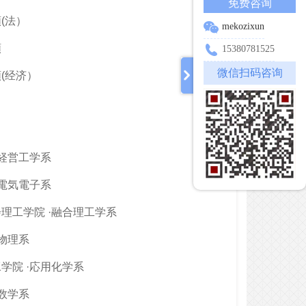
免费咨询
(法）
mekozixun
類
15380781525
微信扫码咨询
(经济）
·経営工学系
·電気電子系
理工学院 ·融合理工学系
·物理系
学院 ·応用化学系
·数学系