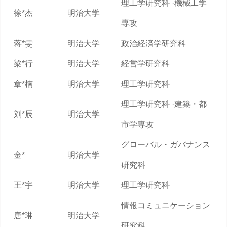
理工学研究科 ·機械工学
徐*杰
明治大学
専攻
蒋*雯
明治大学
政治経済学研究科
梁*行
明治大学
経営学研究科
章*楠
明治大学
理工学研究科
理工学研究科 ·建築・都
刘*辰
明治大学
市学専攻
グローバル・ガバナンス
金*
明治大学
研究科
王*宇
明治大学
理工学研究科
情報コミュニケーション
唐*琳
明治大学
研究科