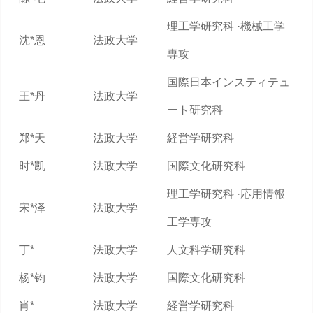
理工学研究科 ·機械工学
沈*恩
法政大学
専攻
国際日本インスティテュ
王*丹
法政大学
ート研究科
郑*天
法政大学
経営学研究科
时*凯
法政大学
国際文化研究科
理工学研究科 ·応用情報
宋*泽
法政大学
工学専攻
丁*
法政大学
人文科学研究科
杨*钧
法政大学
国際文化研究科
肖*
法政大学
経営学研究科