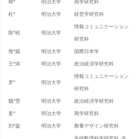
林*
明治大学
商学研究科
杜*
明治大学
経営学研究科
情報コミュニケーション
陈*桢
明治大学
研究科
熊*嫣
明治大学
国際日本学
王*涛
明治大学
政治経済学研究科
情報コミュニケーション
罗*
明治大学
研究科
魏*雪
明治大学
政治経済学研究科
姜*
明治大学
商学研究科
刘*鋆
明治大学
教養デザイン研究科
先端数理科学研究科 ·先