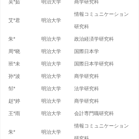
吴*茹
明治大学
商学研究科
情報コミュニケーション
艾*君
明治大学
研究科
朱*
明治大学
政治経済学研究科
周*晓
明治大学
国際日本学
班*未
明治大学
国際日本学研究科
孙*波
明治大学
商学研究科
邹*
明治大学
法学研究科
赵*婷
明治大学
商学研究科
王*雨
明治大学
会計専門職研究科
情報コミュニケーション
朱*
明治大学
研究科