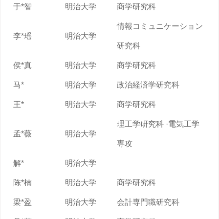
于*智
明治大学
商学研究科
情報コミュニケーション
李*瑶
明治大学
研究科
侯*真
明治大学
商学研究科
马*
明治大学
政治経済学研究科
王*
明治大学
商学研究科
理工学研究科 ·電気工学
孟*薇
明治大学
専攻
解*
明治大学
陈*楠
明治大学
商学研究科
梁*盈
明治大学
会計専門職研究科