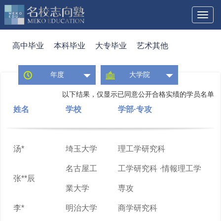
Toggl
naviga
高中毕业
本科毕业
大专毕业
艺术其他
年度
大学院
以下结果，仅显示已同意公开合格实绩的学员名单
姓名
学校
学部·专攻
汤*
埼玉大学
理工学研究科
名古屋工
工学研究科 ·情報理工学
张**辰
業大学
専攻
李*
明治大学
商学研究科