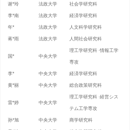
谢*玲
法政大学
社会学研究科
李*南
法政大学
経済学研究科
年*
法政大学
人文科学研究科
蒋*雨
法政大学
人間社会研究科
理工学研究科 ·情報工学
国*
中央大学
専攻
李*
中央大学
経済学研究科
黄*丽
中央大学
総合政策研究科
理工学研究科 ·経営シス
雷*婷
中央大学
テム工学専攻
孙*旭
中央大学
商学研究科