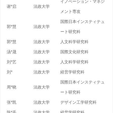
イノベーション・マネジ
谢*启
法政大学
メント専攻
国際日本インスティテュ
郭*慧
法政大学
ート研究科
郭*慧
法政大学
人文科学研究科
汤*晟
法政大学
国際文化研究科
刘*艺
法政大学
人文科学研究科
刘*
法政大学
経営学研究科
国際日本インスティテュ
周*晓
法政大学
ート研究科
张*凯
法政大学
デザイン工学研究科
陈*毛
法政大学
経営学研究科