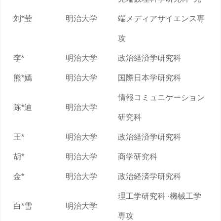
刘*莹
明治大学
端メディアサイエンス専
攻
李*
明治大学
政治経済学研究科
熊*嫣
明治大学
国際日本学研究科
情報コミュニケーション
陈*迪
明治大学
研究科
王*
明治大学
政治経済学研究科
胡*
明治大学
商学研究科
金*
明治大学
政治経済学研究科
理工学研究科 ·機械工学
白*雪
明治大学
専攻