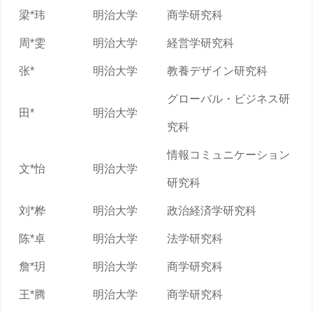
梁*玮
明治大学
商学研究科
周*雯
明治大学
経営学研究科
张*
明治大学
教養デザイン研究科
グローバル・ビジネス研
田*
明治大学
究科
情報コミュニケーション
文*怡
明治大学
研究科
刘*桦
明治大学
政治経済学研究科
陈*卓
明治大学
法学研究科
詹*玥
明治大学
商学研究科
王*腾
明治大学
商学研究科