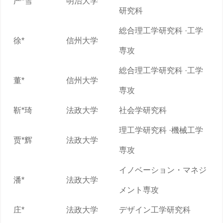
严*雪
明治大学
研究科
総合理工学研究科 ·工学
徐*
信州大学
専攻
総合理工学研究科 ·工学
董*
信州大学
専攻
靳*琦
法政大学
社会学研究科
理工学研究科 ·機械工学
贾*辉
法政大学
専攻
イノベーション・マネジ
潘*
法政大学
メント専攻
庄*
法政大学
デザイン工学研究科