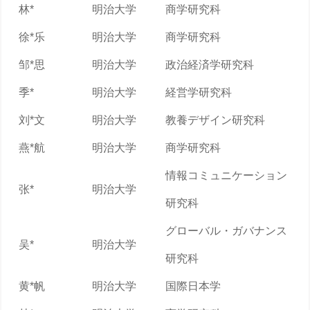
林*
明治大学
商学研究科
徐*乐
明治大学
商学研究科
邹*思
明治大学
政治経済学研究科
季*
明治大学
経営学研究科
刘*文
明治大学
教養デザイン研究科
燕*航
明治大学
商学研究科
情報コミュニケーション
张*
明治大学
研究科
グローバル・ガバナンス
吴*
明治大学
研究科
黄*帆
明治大学
国際日本学