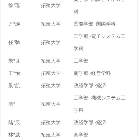
徐*瑶
拓殖大学
科
万*涛
拓殖大学
国際学部 ·国際学科
工学部 ·電子システム工
任*弛
拓殖大学
学科
朱*良
拓殖大学
工学部
王*怡
拓殖大学
商学部 ·経営学科
景*航
拓殖大学
政経学部 ·経済
工学部 ·機械システム工
熊*
拓殖大学
学科
陆*辰
拓殖大学
政経学部 ·経済
林*威
拓殖大学
商学部