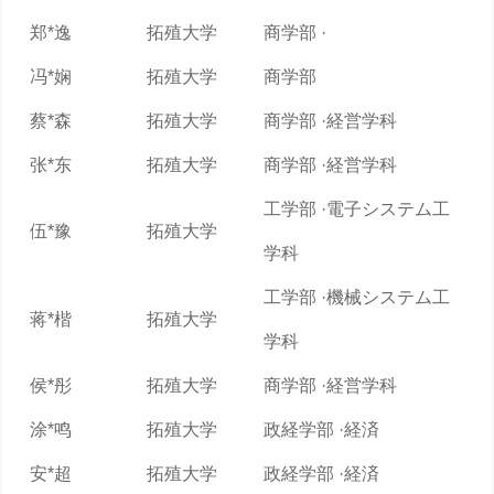
郑*逸
拓殖大学
商学部 ·
冯*娴
拓殖大学
商学部
蔡*森
拓殖大学
商学部 ·経営学科
张*东
拓殖大学
商学部 ·経営学科
工学部 ·電子システム工
伍*豫
拓殖大学
学科
工学部 ·機械システム工
蒋*楷
拓殖大学
学科
侯*彤
拓殖大学
商学部 ·経営学科
涂*鸣
拓殖大学
政経学部 ·経済
安*超
拓殖大学
政経学部 ·経済