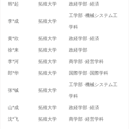
韩*起
拓殖大学
政経学部 ·経済
工学部 ·機械システム工
李*成
拓殖大学
学科
黄*欣
拓殖大学
政経学部 ·経済
徐*来
拓殖大学
政経学部
李*河
拓殖大学
商学部 ·経営学科
郎*华
拓殖大学
国際学部 ·国際学科
工学部 ·機械システム工
张*铖
拓殖大学
学科
山*成
拓殖大学
政経学部 ·経済
沈*飞
拓殖大学
商学部 ·経営学科