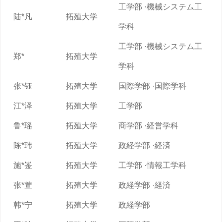
工学部 ·機械システム工
陆*凡
拓殖大学
学科
工学部 ·機械システム工
郑*
拓殖大学
学科
张*钰
拓殖大学
国際学部 ·国際学科
江*泽
拓殖大学
工学部
鲁*瑶
拓殖大学
商学部 ·経営学科
陈*玮
拓殖大学
政経学部 ·経済
施*崟
拓殖大学
工学部 ·情報工学科
张*萱
拓殖大学
政経学部 ·経済
韩*宁
拓殖大学
政経学部