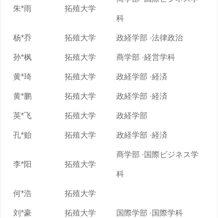
朱*雨
拓殖大学
科
杨*乔
拓殖大学
政経学部 ·法律政治
孙*枫
拓殖大学
商学部 ·経営学科
黄*琦
拓殖大学
政経学部 ·経済
黄*鹏
拓殖大学
政経学部 ·経済
英*飞
拓殖大学
政経学部
孔*贻
拓殖大学
政経学部 ·経済
商学部 ·国際ビジネス学
李*阳
拓殖大学
科
何*浩
拓殖大学
刘*豪
拓殖大学
国際学部 ·国際学科