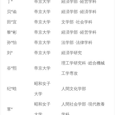
丁*
帝京大学
経済学部 ·経営学科
贝*谕
帝京大学
経済学部 ·経済学科
田*宜
帝京大学
文学部 ·社会学科
黎*彬
帝京大学
経済学部 ·経営学科
孙*怡
帝京大学
法学部 ·法律学科
刘*
帝京大学
経済学研究
理工学研究科 ·総合機械
谷*熙
帝京大学
工学専攻
昭和女子
纪*晗
人間文化学部
大学
昭和女子
人間社会学部 ·現代教養
覃*
大学
学科