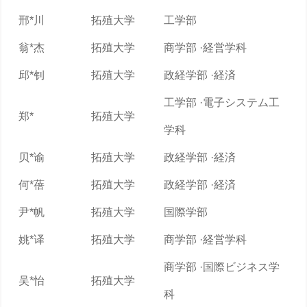
邢*川
拓殖大学
工学部
翁*杰
拓殖大学
商学部 ·経営学科
邱*钊
拓殖大学
政経学部 ·経済
工学部 ·電子システム工
郑*
拓殖大学
学科
贝*谕
拓殖大学
政経学部 ·経済
何*蓓
拓殖大学
政経学部 ·経済
尹*帆
拓殖大学
国際学部
姚*译
拓殖大学
商学部 ·経営学科
商学部 ·国際ビジネス学
吴*怡
拓殖大学
科