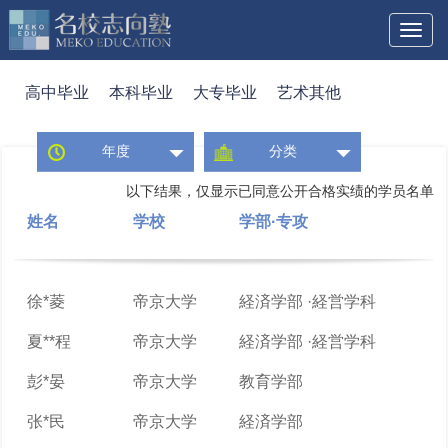
Toggl
naviga
高中毕业
本科毕业
大专毕业
艺术其他
年度
分类
以下结果，仅显示已同意公开合格实绩的学员名单
姓名
学校
学部·专攻
徐*菱
帝京大学
経済学部 ·経営学科
夏**程
帝京大学
経済学部 ·経営学科
彭*晏
帝京大学
教育学部
张*民
帝京大学
経済学部