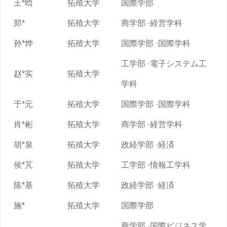
王*晗
拓殖大学
国際学部
郑*
拓殖大学
商学部 ·経営学科
孙*烨
拓殖大学
国際学部 ·国際学科
工学部 ·電子システム工
赵*实
拓殖大学
学科
于*元
拓殖大学
国際学部 ·国際学科
肖*彬
拓殖大学
商学部 ·経営学科
胡*泉
拓殖大学
政経学部 ·経済
侯*芃
拓殖大学
工学部 ·情報工学科
陈*基
拓殖大学
政経学部 ·経済
施*
拓殖大学
国際学部
商学部 ·国際ビジネス学