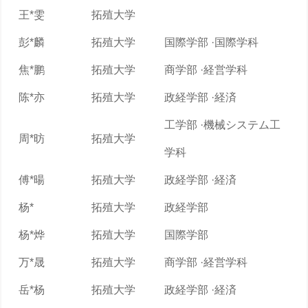
王*雯
拓殖大学
彭*麟
拓殖大学
国際学部 ·国際学科
焦*鹏
拓殖大学
商学部 ·経営学科
陈*亦
拓殖大学
政経学部 ·経済
工学部 ·機械システム工
周*昉
拓殖大学
学科
傅*暘
拓殖大学
政経学部 ·経済
杨*
拓殖大学
政経学部
杨*烨
拓殖大学
国際学部
万*晟
拓殖大学
商学部 ·経営学科
岳*杨
拓殖大学
政経学部 ·経済