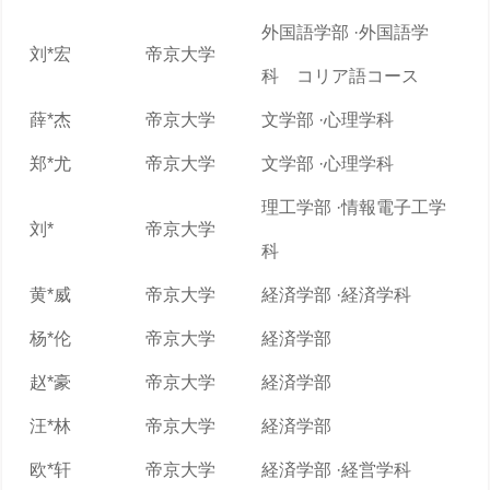
外国語学部 ·外国語学
刘*宏
帝京大学
科 コリア語コース
薛*杰
帝京大学
文学部 ·心理学科
郑*尤
帝京大学
文学部 ·心理学科
理工学部 ·情報電子工学
刘*
帝京大学
科
黄*威
帝京大学
経済学部 ·経済学科
杨*伦
帝京大学
経済学部
赵*豪
帝京大学
経済学部
汪*林
帝京大学
経済学部
欧*轩
帝京大学
経済学部 ·経営学科