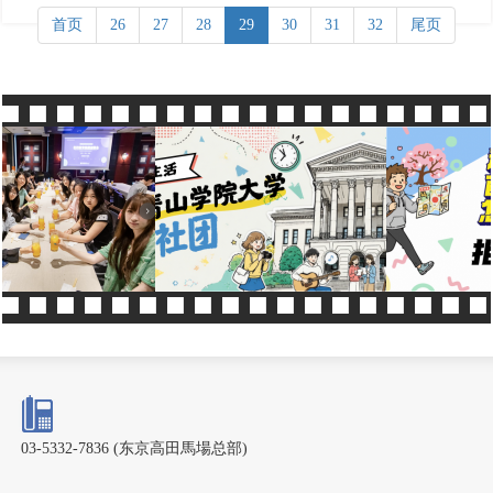
首页
26
27
28
29
30
31
32
尾页
03-5332-7836 (东京高田馬場总部)