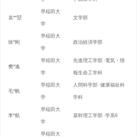
早稲田大
袁**堃
文学部
学
早稲田大
徐*刚
政治経済学部
学
早稲田大
先進理工学部 ·電気・情
樊*逸
学
報生命工学科
早稲田大
人間科学部 ·健康福祉科
毛*帆
学
学科
早稲田大
李*航
基幹理工学部 ·学系II
学
早稲田大