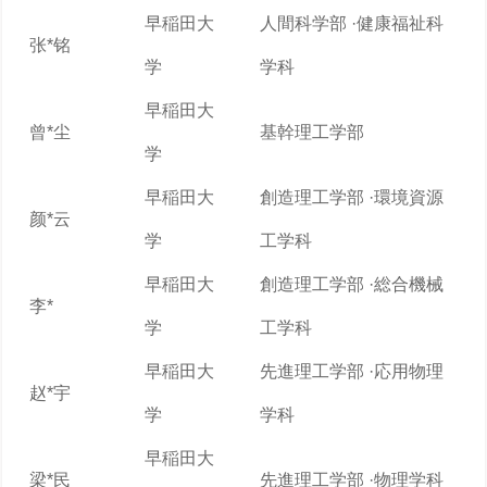
早稲田大
人間科学部 ·健康福祉科
张*铭
学
学科
早稲田大
曾*尘
基幹理工学部
学
早稲田大
創造理工学部 ·環境資源
颜*云
学
工学科
早稲田大
創造理工学部 ·総合機械
李*
学
工学科
早稲田大
先進理工学部 ·応用物理
赵*宇
学
学科
早稲田大
梁*民
先進理工学部 ·物理学科