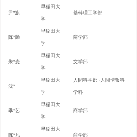
早稲田大
尹*旗
基幹理工学部
学
早稲田大
陈*麟
商学部
学
早稲田大
朱*麦
文学部
学
早稲田大
人間科学部 ·人間情報科
沈*
学
学科
早稲田大
季*艺
商学部
学
早稲田大
陈*凡
商学部