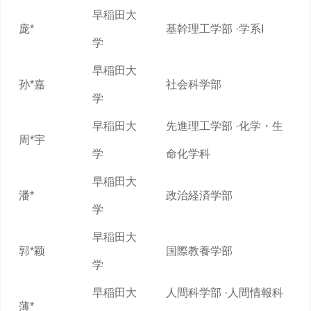
早稲田大
庞*
基幹理工学部 ·学系I
学
早稲田大
孙*嘉
社会科学部
学
早稲田大
先進理工学部 ·化学・生
周*宇
学
命化学科
早稲田大
潘*
政治経済学部
学
早稲田大
郭*颖
国際教養学部
学
早稲田大
人間科学部 ·人間情報科
薄*