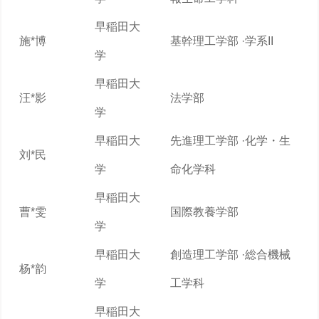
早稲田大
施*博
基幹理工学部 ·学系II
学
早稲田大
汪*影
法学部
学
早稲田大
先進理工学部 ·化学・生
刘*民
学
命化学科
早稲田大
曹*雯
国際教養学部
学
早稲田大
創造理工学部 ·総合機械
杨*韵
学
工学科
早稲田大