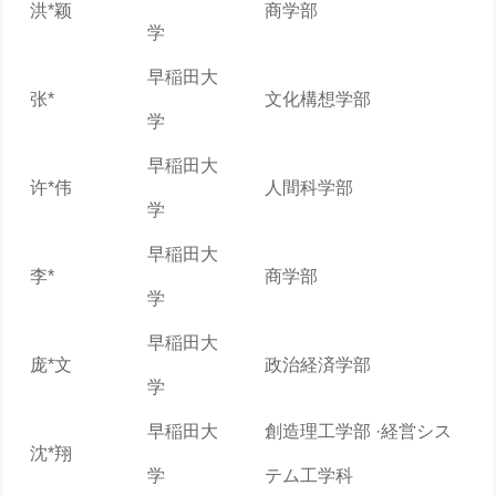
洪*颖
商学部
学
早稲田大
张*
文化構想学部
学
早稲田大
许*伟
人間科学部
学
早稲田大
李*
商学部
学
早稲田大
庞*文
政治経済学部
学
早稲田大
創造理工学部 ·経営シス
沈*翔
学
テム工学科