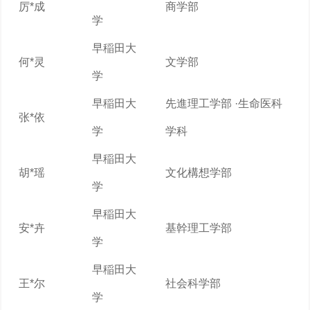
厉*成
商学部
学
早稲田大
何*灵
文学部
学
早稲田大
先進理工学部 ·生命医科
张*依
学
学科
早稲田大
胡*瑶
文化構想学部
学
早稲田大
安*卉
基幹理工学部
学
早稲田大
王*尔
社会科学部
学