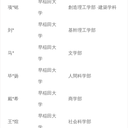
早稲田大
项*铭
創造理工学部 ·建築学科
学
早稲田大
刘*
基幹理工学部
学
早稲田大
马*
文学部
学
早稲田大
毕*扬
人間科学部
学
早稲田大
戴*希
商学部
学
早稲田大
王*煊
社会科学部
学