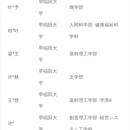
早稲田大
叶*予
商学部
学
早稲田大
人間科学部 ·健康福祉科
程*叶
学
学科
早稲田大
梁*文
基幹理工学部
学
早稲田大
许*林
文学部
学
早稲田大
王*慧
基幹理工学部 ·学系II
学
早稲田大
創造理工学部 ·経営シス
许*
学
テム工学科