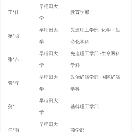
早稲田大
王*佳
教育学部
学
早稲田大
先進理工学部 ·化学・生
杨*聪
学
命化学科
早稲田大
先進理工学部 ·生命医科
张*吉
学
学科
早稲田大
政治経済学部 ·国際経済
管*晖
学
学科
早稲田大
蒲*
基幹理工学部
学
早稲田大
任*雨
商学部