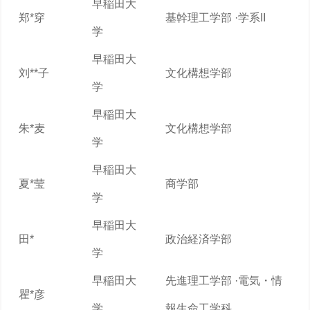
早稲田大
郑*穿
基幹理工学部 ·学系II
学
早稲田大
刘**子
文化構想学部
学
早稲田大
朱*麦
文化構想学部
学
早稲田大
夏*莹
商学部
学
早稲田大
田*
政治経済学部
学
早稲田大
先進理工学部 ·電気・情
瞿*彦
学
報生命工学科