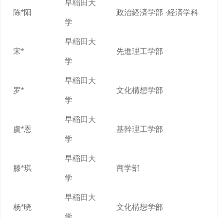
早稲田大
陈*阳
政治経済学部 ·経済学科
学
早稲田大
宋*
先進理工学部
学
早稲田大
罗*
文化構想学部
学
早稲田大
虞*恩
基幹理工学部
学
早稲田大
滕*琪
商学部
学
早稲田大
杨*晓
文化構想学部
学