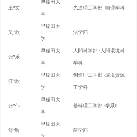
早稲田大
王*文
先進理工学部 ·物理学科
学
早稲田大
吴*欣
法学部
学
早稲田大
人間科学部 ·人間環境科
张*乐
学
学科
早稲田大
創造理工学部 ·環境資源
江*欣
学
工学科
早稲田大
张*伟
基幹理工学部 ·学系II
学
早稲田大
舒*聆
商学部
学