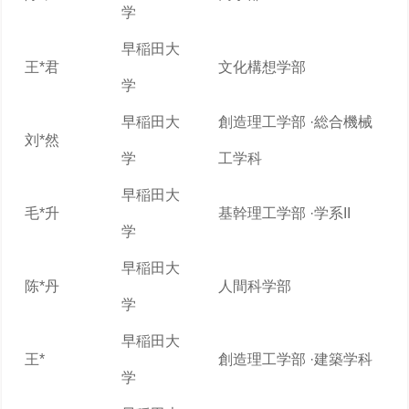
学
早稲田大
王*君
文化構想学部
学
早稲田大
創造理工学部 ·総合機械
刘*然
学
工学科
早稲田大
毛*升
基幹理工学部 ·学系II
学
早稲田大
陈*丹
人間科学部
学
早稲田大
王*
創造理工学部 ·建築学科
学