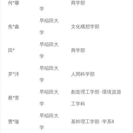
何*馨
商学部
学
早稲田大
焦*鑫
文化構想学部
学
早稲田大
田*
商学部
学
早稲田大
罗*洋
人間科学部
学
早稲田大
創造理工学部 ·環境資源
蔡*萱
学
工学科
早稲田大
曹*璇
基幹理工学部 ·学系II
学