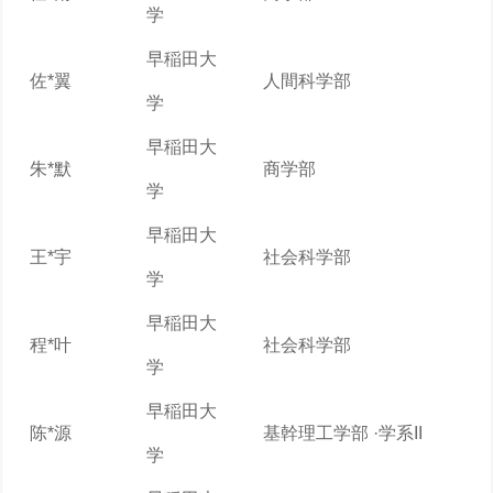
学
早稲田大
佐*翼
人間科学部
学
早稲田大
朱*默
商学部
学
早稲田大
王*宇
社会科学部
学
早稲田大
程*叶
社会科学部
学
早稲田大
陈*源
基幹理工学部 ·学系II
学