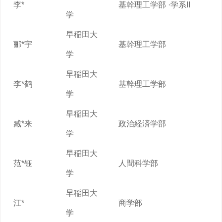
李*
基幹理工学部 ·学系II
学
早稲田大
郦*宇
基幹理工学部
学
早稲田大
李*鹤
基幹理工学部
学
早稲田大
臧*来
政治経済学部
学
早稲田大
范*钰
人間科学部
学
早稲田大
江*
商学部
学