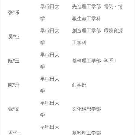
早稲田大
先進理工学部 ·電気・情
张*乐
学
報生命工学科
早稲田大
創造理工学部 ·環境資源
吴*征
学
工学科
早稲田大
阮*玉
基幹理工学部 ·学系II
学
早稲田大
陈*丹
商学部
学
早稲田大
张*文
文化構想学部
学
早稲田大
吉**一
基幹理工学部