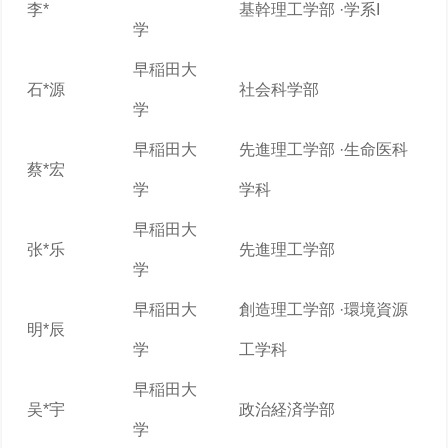
李*
基幹理工学部 ·学系I
学
早稲田大
石*源
社会科学部
学
早稲田大
先進理工学部 ·生命医科
蔡*宏
学
学科
早稲田大
张*乐
先進理工学部
学
早稲田大
創造理工学部 ·環境資源
明*辰
学
工学科
早稲田大
吴*宇
政治経済学部
学