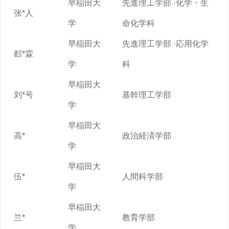
早稲田大
先進理工学部 ·化学・生
张*人
学
命化学科
早稲田大
先進理工学部 ·応用化学
郄*霖
学
科
早稲田大
刘*号
基幹理工学部
学
早稲田大
高*
政治経済学部
学
早稲田大
伍*
人間科学部
学
早稲田大
兰*
教育学部
学