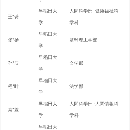
早稲田大
人間科学部 ·健康福祉科
王*璐
学
学科
早稲田大
张*扬
基幹理工学部
学
早稲田大
孙*辰
文学部
学
早稲田大
程*叶
法学部
学
早稲田大
人間科学部 ·人間情報科
秦*萱
学
学科
早稲田大