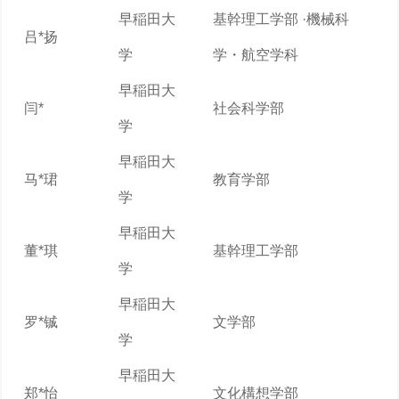
早稲田大
基幹理工学部 ·機械科
吕*扬
学
学・航空学科
早稲田大
闫*
社会科学部
学
早稲田大
马*珺
教育学部
学
早稲田大
董*琪
基幹理工学部
学
早稲田大
罗*铖
文学部
学
早稲田大
郑*怡
文化構想学部