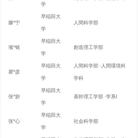
学
早稲田大
滕*宁
人間科学部
学
早稲田大
项*铭
創造理工学部
学
早稲田大
人間科学部 ·人間環境科
瞿*彦
学
学科
早稲田大
张*旂
基幹理工学部 ·学系I
学
早稲田大
张*心
社会科学部
学