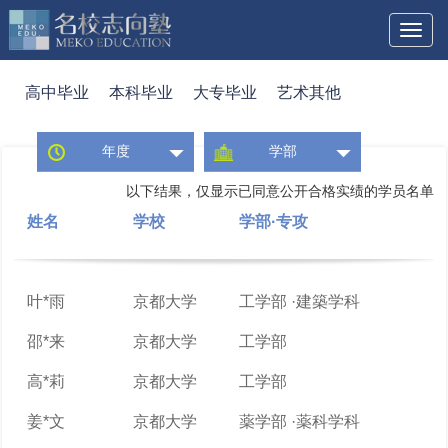
Toggl
naviga
高中毕业
本科毕业
大专毕业
艺术其他
年度
学部
以下结果，仅显示已同意公开合格实绩的学员名单
姓名
学校
学部·专攻
叶*雨
京都大学
工学部 ·建築学科
邵*来
京都大学
工学部
高*莉
京都大学
工学部
姜*文
京都大学
薬学部 ·薬科学科