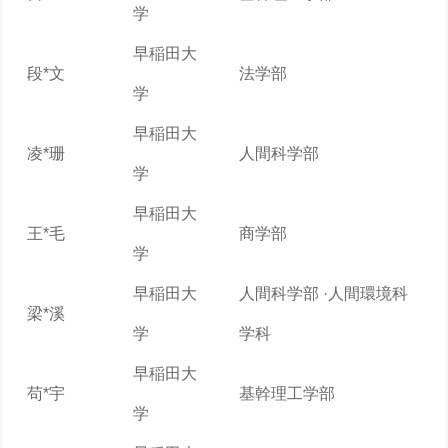
学
早稲田大
段*文
法学部
学
早稲田大
凌*珊
人間科学部
学
早稲田大
王*毛
商学部
学
早稲田大
人間科学部 ·人間環境科
梁*溪
学
学科
早稲田大
苟*宇
基幹理工学部
学