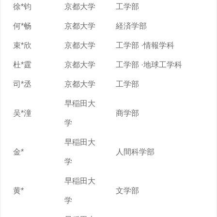
徐*钧
京都大学
工学部
何*畅
京都大学
経済学部
束*欣
京都大学
工学部 ·情報学科
杜*霆
京都大学
工学部 ·地球工学科
司*丞
京都大学
工学部
早稲田大
吴*潼
商学部
学
早稲田大
金*
人間科学部
学
早稲田大
黄*
文学部
学