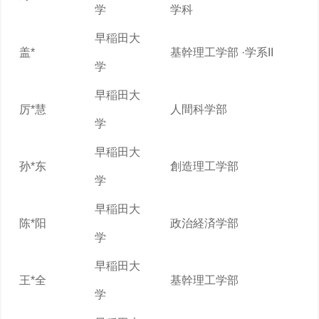
学
学科
早稲田大
盖*
基幹理工学部 ·学系II
学
早稲田大
厉*慧
人間科学部
学
早稲田大
孙*东
創造理工学部
学
早稲田大
陈*阳
政治経済学部
学
早稲田大
王*全
基幹理工学部
学