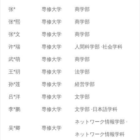
张*
専修大学
商学部
张*熙
専修大学
商学部
张*文
専修大学
商学部
许*瑞
専修大学
人間科学部 ·社会学科
武*萌
専修大学
商学部
王*玥
専修大学
法学部
孙*莲
専修大学
経営学部
吕*洋
専修大学
文学部
李*鹏
専修大学
文学部 ·日本語学科
ネットワーク情報学部 ·
吴*卿
専修大学
ネットワーク情報学科