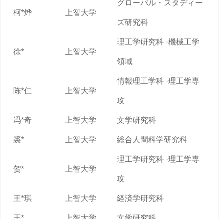
グローバル・スタディー
柯*烨
上智大学
ズ研究科
理工学研究科 ·機械工学
徐*
上智大学
領域
情報理工学科 ·理工学専
陈*仁
上智大学
攻
冯*奇
上智大学
文学研究科
裘*
上智大学
総合人間科学研究科
理工学研究科 ·理工学専
贺*
上智大学
攻
王*琪
上智大学
経済学研究科
王*
上智大学
文学研究科