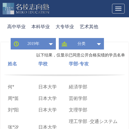
Toggl
naviga
高中毕业
本科毕业
大专毕业
艺术其他
2019年
分类
以下结果，仅显示已同意公开合格实绩的学员名单
姓名
学校
学部·专攻
何*
日本大学
経済学部
周*笛
日本大学
芸術学部
刘*阳
日本大学
文理学部
理工学部 ·交通システム
张*汐
日本大学