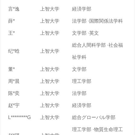
言*逸
上智大学
経済学部
薛*
上智大学
法学部 ·国際関係法学科
王*
上智大学
文学部 ·英文
総合人間科学部 ·社会福
纪*晗
上智大学
祉学科
董*
上智大学
文学部
周*晨
上智大学
理工学部
陈*奕
上智大学
法学部
赵*宇
上智大学
経済学部
L*********G
上智大学
総合グローバル学部
理工学部 ·物質生命理工