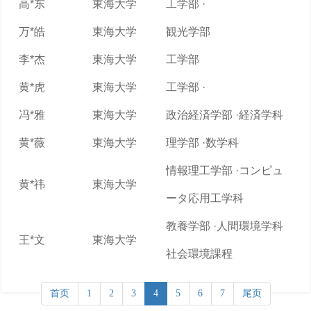
高*东
東海大学
工学部 ·
万*皓
東海大学
観光学部
李*杰
東海大学
工学部
黄*虎
東海大学
工学部 ·
冯*雅
東海大学
政治経済学部 ·経済学科
黄*薇
東海大学
理学部 ·数学科
情報理工学部 ·コンピュ
黄*祎
東海大学
ータ応用工学科
教養学部 ·人間環境学科
王*文
東海大学
社会環境課程
首页
1
2
3
4
5
6
7
尾页