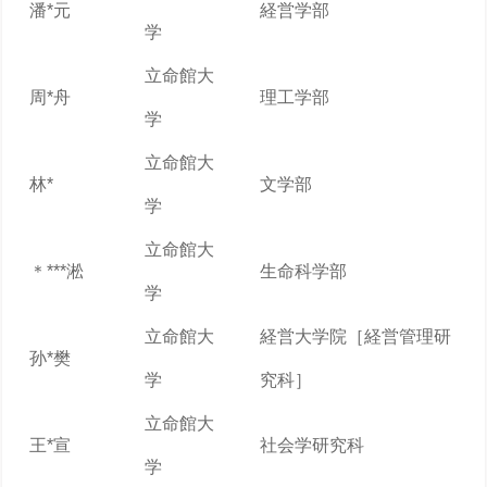
潘*元
経営学部
学
立命館大
周*舟
理工学部
学
立命館大
林*
文学部
学
立命館大
＊***淞
生命科学部
学
立命館大
経営大学院［経営管理研
孙*樊
学
究科］
立命館大
王*宣
社会学研究科
学