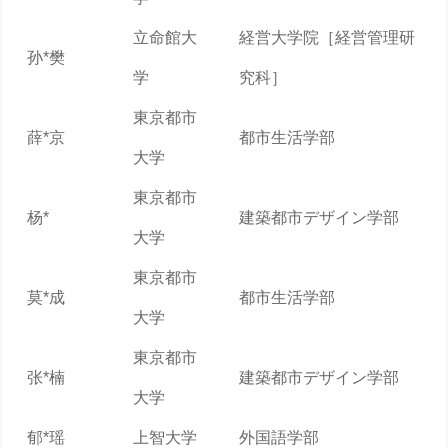
立命館大
経営大学院［経営管理研
孙*樊
学
究科］
東京都市
薛*京
都市生活学部
大学
東京都市
杨*
建築都市デザイン学部
大学
東京都市
莫*成
都市生活学部
大学
東京都市
张*楠
建築都市デザイン学部
大学
郁*瑶
上智大学
外国語学部