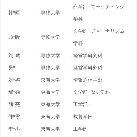
商学部 ·マーケティング
韩*雨
専修大学
学科
文学部 ·ジャーナリズム
顾*昕
専修大学
学科
刘*斌
専修大学
経営学研究科
吴*
専修大学
経営学研究科
刘*婷
東海大学
情報通信学部 ·
邹*娴
東海大学
文学部 ·歴史学科
魏*亮
東海大学
工学部 ·
仲*雯
東海大学
教養学部
李*杰
東海大学
工学部 ·