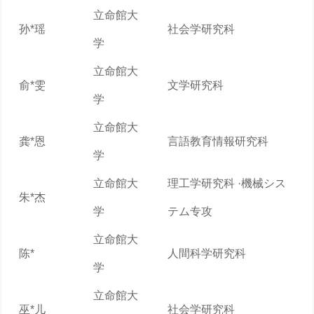
立命館大
孙*瑶
社会学研究科
学
立命館大
俞*雯
文学研究科
学
立命館大
龚*恩
言語教育情報研究科
学
立命館大
理工学研究科 ·機械シス
朱*杰
学
テム专攻
立命館大
陈*
人間科学研究科
学
立命館大
巫*儿
社会学研究科